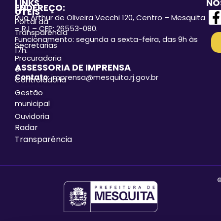
LINKS
NO
ENDEREÇO:
ÚTEIS
Rua Arthur de Oliveira Vecchi 120, Centro – Mesquita
Portal da
– RJ – CEP: 26553-080.
Transparência
Funcionamento: segunda a sexta-feira, das 9h às
Secretarias
17h.
Procuradoria
ASSESSORIA DE IMPRENSA
e
Contato
: imprensa@mesquita.rj.gov.br
Controladoria
Gestão
municipal
Ouvidoria
Radar
Transparência
©