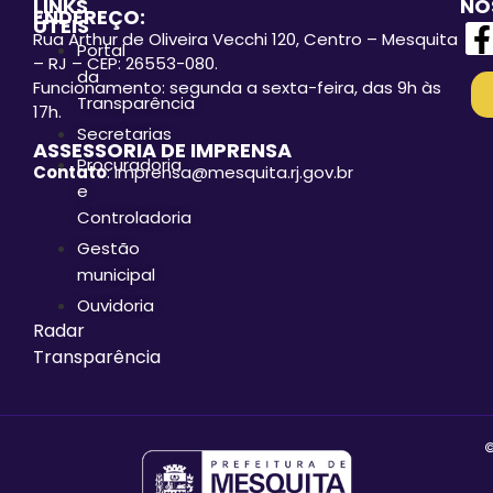
LINKS
NO
ENDEREÇO:
ÚTEIS
Rua Arthur de Oliveira Vecchi 120, Centro – Mesquita
Portal
– RJ – CEP: 26553-080.
da
Funcionamento: segunda a sexta-feira, das 9h às
Transparência
17h.
Secretarias
ASSESSORIA DE IMPRENSA
Procuradoria
Contato
: imprensa@mesquita.rj.gov.br
e
Controladoria
Gestão
municipal
Ouvidoria
Radar
Transparência
©