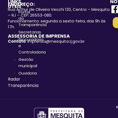
LINKS
NO
ENDEREÇO:
ÚTEIS
Rua Arthur de Oliveira Vecchi 120, Centro – Mesquita
Portal
– RJ – CEP: 26553-080.
da
Funcionamento: segunda a sexta-feira, das 9h às
Transparência
17h.
Secretarias
ASSESSORIA DE IMPRENSA
Procuradoria
Contato
: imprensa@mesquita.rj.gov.br
e
Controladoria
Gestão
municipal
Ouvidoria
Radar
Transparência
©