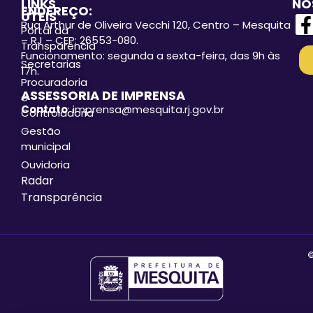
LINKS
NO
ENDEREÇO:
ÚTEIS
Rua Arthur de Oliveira Vecchi 120, Centro – Mesquita
Portal da
– RJ – CEP: 26553-080.
Transparência
Funcionamento: segunda a sexta-feira, das 9h às
Secretarias
17h.
Procuradoria
ASSESSORIA DE IMPRENSA
e
Contato
: imprensa@mesquita.rj.gov.br
Controladoria
Gestão
municipal
Ouvidoria
Radar
Transparência
©