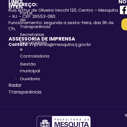
LINKS
NO
ENDEREÇO:
ÚTEIS
Rua Arthur de Oliveira Vecchi 120, Centro – Mesquita
Portal
– RJ – CEP: 26553-080.
da
Funcionamento: segunda a sexta-feira, das 9h às
Transparência
17h.
Secretarias
ASSESSORIA DE IMPRENSA
Procuradoria
Contato
: imprensa@mesquita.rj.gov.br
e
Controladoria
Gestão
municipal
Ouvidoria
Radar
Transparência
©