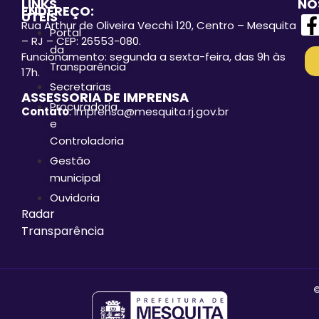
LINKS
NO
ENDEREÇO:
ÚTEIS
Rua Arthur de Oliveira Vecchi 120, Centro – Mesquita
Portal
– RJ – CEP: 26553-080.
da
Funcionamento: segunda a sexta-feira, das 9h às
Transparência
17h.
Secretarias
ASSESSORIA DE IMPRENSA
Procuradoria
Contato
: imprensa@mesquita.rj.gov.br
e
Controladoria
Gestão
municipal
Ouvidoria
Radar
Transparência
©