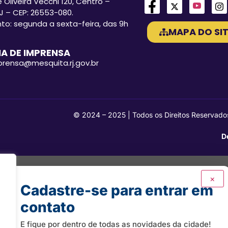
 Oliveira Vecchi 120, Centro –
J – CEP: 26553-080.
o: segunda a sexta-feira, das 9h
MAPA DO SIT
A DE IMPRENSA
mprensa@mesquita.rj.gov.br
© 2024 – 2025 | Todos os Direitos Reservado
D
×
Cadastre-se para entrar em
contato
E fique por dentro de todas as novidades da cidade!