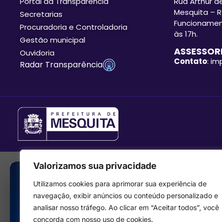
Portal da Transparência
Rua Arthur de
Mesquita – R
Secretarias
Funcionament
Procuradoria e Controladoria
às 17h.
Gestão municipal
ASSESSORI
Ouvidoria
Contato
: i
Radar Transparência
Valorizamos sua privacidade
Utilizamos cookies para aprimorar sua experiência de
navegação, exibir anúncios ou conteúdo personalizado e
analisar nosso tráfego. Ao clicar em “Aceitar todos”, você
concorda com nosso uso de cookies.