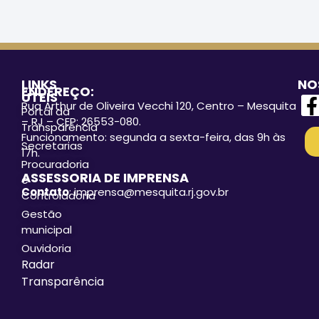
LINKS
NO
ENDEREÇO:
ÚTEIS
Rua Arthur de Oliveira Vecchi 120, Centro – Mesquita
Portal da
– RJ – CEP: 26553-080.
Transparência
Funcionamento: segunda a sexta-feira, das 9h às
Secretarias
17h.
Procuradoria
ASSESSORIA DE IMPRENSA
e
Contato
: imprensa@mesquita.rj.gov.br
Controladoria
Gestão
municipal
Ouvidoria
Radar
Transparência