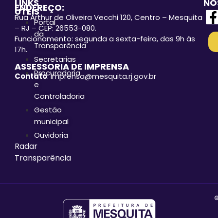
LINKS
NO
ENDEREÇO:
ÚTEIS
Rua Arthur de Oliveira Vecchi 120, Centro – Mesquita
Portal
– RJ – CEP: 26553-080.
da
Funcionamento: segunda a sexta-feira, das 9h às
Transparência
17h.
Secretarias
ASSESSORIA DE IMPRENSA
Procuradoria
Contato
: imprensa@mesquita.rj.gov.br
e
Controladoria
Gestão
municipal
Ouvidoria
Radar
Transparência
©