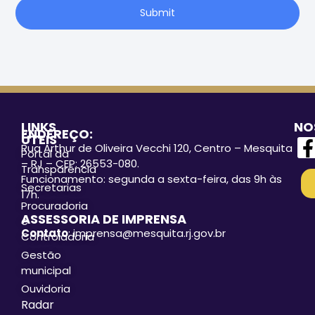
Submit
LINKS
NO
ENDEREÇO:
ÚTEIS
Rua Arthur de Oliveira Vecchi 120, Centro – Mesquita
Portal da
– RJ – CEP: 26553-080.
Transparência
Funcionamento: segunda a sexta-feira, das 9h às
Secretarias
17h.
Procuradoria
ASSESSORIA DE IMPRENSA
e
Contato
: imprensa@mesquita.rj.gov.br
Controladoria
Gestão
municipal
Ouvidoria
Radar