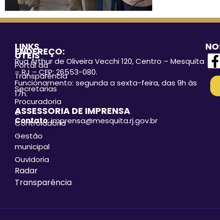
LINKS
NO
ENDEREÇO:
ÚTEIS
Rua Arthur de Oliveira Vecchi 120, Centro – Mesquita
Portal da
– RJ – CEP: 26553-080.
Transparência
Funcionamento: segunda a sexta-feira, das 9h às
Secretarias
17h.
Procuradoria
ASSESSORIA DE IMPRENSA
e
Contato
: imprensa@mesquita.rj.gov.br
Controladoria
Gestão
municipal
Ouvidoria
Radar
Transparência