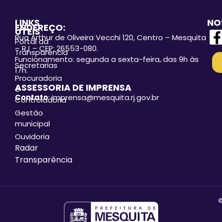
LINKS
NO
ENDEREÇO:
ÚTEIS
Rua Arthur de Oliveira Vecchi 120, Centro – Mesquita
Portal da
– RJ – CEP: 26553-080.
Transparência
Funcionamento: segunda a sexta-feira, das 9h às
Secretarias
17h.
Procuradoria
ASSESSORIA DE IMPRENSA
e
Contato
: imprensa@mesquita.rj.gov.br
Controladoria
Gestão
municipal
Ouvidoria
Radar
Transparência
©