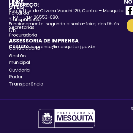
LINKS
NO
ENDEREÇO:
ÚTEIS
Rua Arthur de Oliveira Vecchi 120, Centro – Mesquita
Portal da
– RJ – CEP: 26553-080.
Transparência
Funcionamento: segunda a sexta-feira, das 9h às
Secretarias
17h.
Procuradoria
ASSESSORIA DE IMPRENSA
e
Contato
: imprensa@mesquita.rj.gov.br
Controladoria
Gestão
municipal
Ouvidoria
Radar
Transparência
©