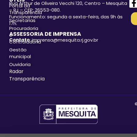
Rua Arthur de Oliveira Vecchi 120, Centro – Mesquita
Portal da
– RJ – CEP: 26553-080.
Transparência
Funcionamento: segunda a sexta-feira, das 9h às
Secretarias
17h.
Procuradoria
ASSESSORIA DE IMPRENSA
e
Contato
: imprensa@mesquita.rj.gov.br
Controladoria
Gestão
municipal
Ouvidoria
Radar
Transparência
©