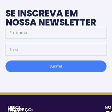
SE INSCREVA EM
NOSSA NEWSLETTER
Submit
LINKS
NO
ENDEREÇO:
ÚTEIS