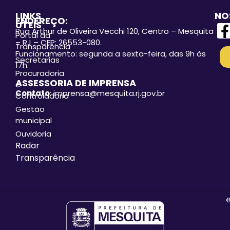
LINKS
NO
ENDEREÇO:
ÚTEIS
Rua Arthur de Oliveira Vecchi 120, Centro – Mesquita
Portal da
– RJ – CEP: 26553-080.
Transparência
Funcionamento: segunda a sexta-feira, das 9h às
Secretarias
17h.
Procuradoria
ASSESSORIA DE IMPRENSA
e
Contato
: imprensa@mesquita.rj.gov.br
Controladoria
Gestão
municipal
Ouvidoria
Radar
Transparência
©