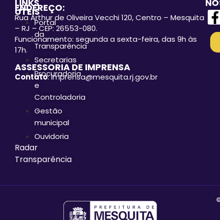
LINKS
NO
ENDEREÇO:
ÚTEIS
Rua Arthur de Oliveira Vecchi 120, Centro – Mesquita
Portal
– RJ – CEP: 26553-080.
da
Funcionamento: segunda a sexta-feira, das 9h às
Transparência
17h.
Secretarias
ASSESSORIA DE IMPRENSA
Procuradoria
Contato
: imprensa@mesquita.rj.gov.br
e
Controladoria
Gestão
municipal
Ouvidoria
Radar
Transparência
©