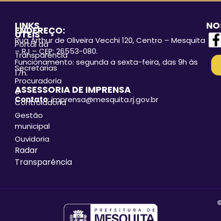
LINKS
NO
ENDEREÇO:
ÚTEIS
Rua Arthur de Oliveira Vecchi 120, Centro – Mesquita
Portal da
– RJ – CEP: 26553-080.
Transparência
Funcionamento: segunda a sexta-feira, das 9h às
Secretarias
17h.
Procuradoria
ASSESSORIA DE IMPRENSA
e
Contato
: imprensa@mesquita.rj.gov.br
Controladoria
Gestão
municipal
Ouvidoria
Radar
Transparência
©