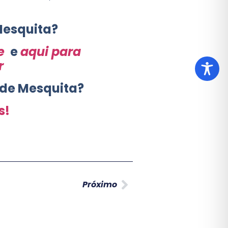
Mesquita?
e
e
aqui para
r
 de Mesquita?
s!
Próximo