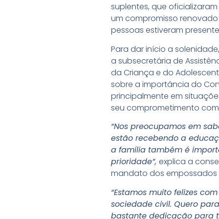
suplentes, que oficializar
um compromisso renovado co
pessoas estiveram presente
Para dar início a solenidad
a subsecretária de Assistênc
da Criança e do Adolescente
sobre a importância do Con
principalmente em situaçõe
seu comprometimento com
“Nos preocupamos em saber
estão recebendo a educaçã
a família também é import
prioridade”,
explica a consel
mandato dos empossados é v
“Estamos muito felizes com
sociedade civil. Quero par
bastante dedicação para tr