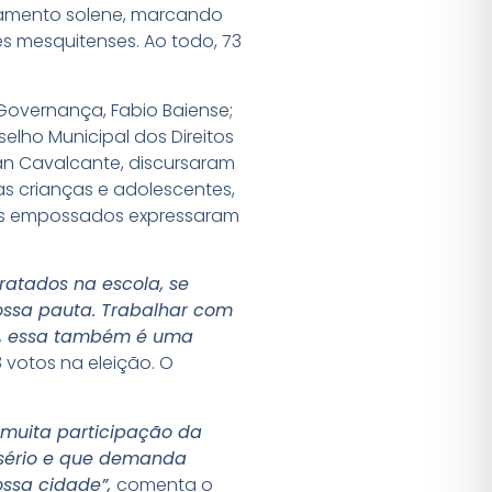
uramento solene, marcando
 mesquitenses. Ao todo, 73
 Governança, Fabio Baiense;
selho Municipal dos Direitos
oan Cavalcante, discursaram
s crianças e adolescentes,
iros empossados expressaram
atados na escola, se
ossa pauta. Trabalhar com
ão, essa também é uma
8 votos na eleição. O
m muita participação da
o sério e que demanda
ossa cidade”,
comenta o