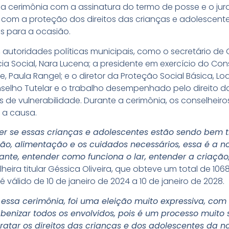
am a cerimônia com a assinatura do termo de posse e o j
m a proteção dos direitos das crianças e adolescentes
s para a ocasião.
e, autoridades políticas municipais, como o secretário de
ia Social, Nara Lucena; a presidente em exercício do Con
, Paula Rangel; e o diretor da Proteção Social Básica, L
selho Tutelar e o trabalho desempenhado pelo direito da
s de vulnerabilidade. Durante a cerimônia, os conselhe
 a causa.
 se essas crianças e adolescentes estão sendo bem tr
o, alimentação e os cuidados necessários, essa é a n
ante, entender como funciona o lar, entender a criaç
heira titular Géssica Oliveira, que obteve um total de 106
álido de 10 de janeiro de 2024 a 10 de janeiro de 2028.
 essa cerimônia, foi uma eleição muito expressiva, co
abenizar todos os envolvidos, pois é um processo muit
atar os direitos das crianças e dos adolescentes da n