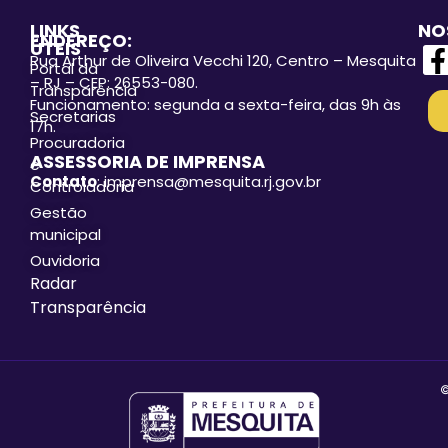
LINKS
NO
ENDEREÇO:
ÚTEIS
Rua Arthur de Oliveira Vecchi 120, Centro – Mesquita
Portal da
– RJ – CEP: 26553-080.
Transparência
Funcionamento: segunda a sexta-feira, das 9h às
Secretarias
17h.
Procuradoria
ASSESSORIA DE IMPRENSA
e
Contato
: imprensa@mesquita.rj.gov.br
Controladoria
Gestão
municipal
Ouvidoria
Radar
Transparência
©