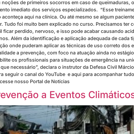
iu noções de primeiros socorros em caso de queimaduras, o
nto imediato dos serviços especializados. “Esse treinamen
go aconteça aqui na clínica. Ou até mesmo se algum pacien
 Tudo foi muito bem explicado no curso. Precisamos ter 
il ficar perdido, nervoso, e isso pode acabar causando acid
os. Além da identificação e aplicação adequada de cada tip
ão onde puderam aplicar as técnicas de uso correto dos 
nalidade a prevenção, com foco na atuação ainda no estágio 
bilite os profissionais para situações de emergência na u
que necessário”, declara o instrutor da Defesa Civil Márci
ara seguir o canal do YouTube e aqui para acompanhar tudo 
cesse nosso Portal de Notícias
evenção a Eventos Climático