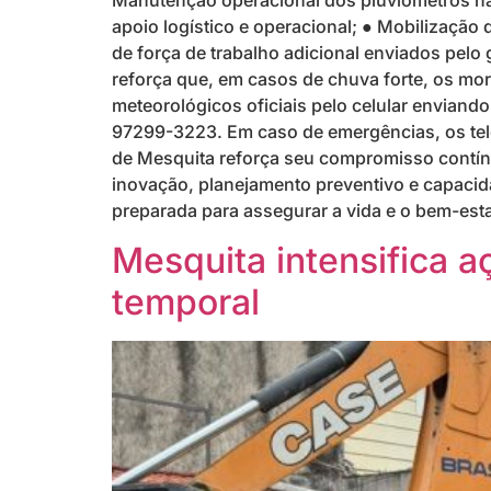
Manutenção operacional dos pluviômetros nas
apoio logístico e operacional; ● Mobilizaçã
de força de trabalho adicional enviados pelo 
reforça que, em casos de chuva forte, os mor
meteorológicos oficiais pelo celular envian
97299-3223. Em caso de emergências, os tele
de Mesquita reforça seu compromisso contínu
inovação, planejamento preventivo e capacida
preparada para assegurar a vida e o bem-est
Mesquita intensifica 
temporal