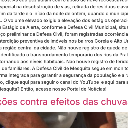
ecial na desobstrução de vias, retirada de resíduos e av
 fim da tarde e o início da noite de ontem, quando o munic
 O volume elevado exigiu a elevação dos estágios operacio
Estágio de Alerta, conforme a Defesa Civil Municipal, sit
ço preliminar da Defesa Civil, foram registradas ocorrênc
erdição preventiva de imóveis nos bairros Coreia e Alto Ur
 região central da cidade. Não houve registro de queda de
i identificado o transbordamento temporário dos rios da Pra
ornando aos níveis habituais. Não houve registro de ferido
s de familiares. A Defesa Civil de Mesquita segue em moni
forma integrada para garantir a segurança da população e a
ão, clique aqui para seguir o canal do YouTube e aqui para 
esquita? Então, acesse nosso Portal de Notícias!
ções contra efeitos das chuva