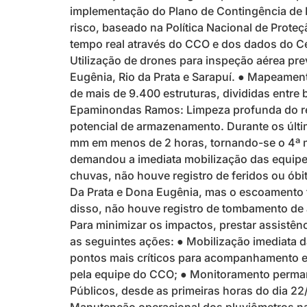
implementação do Plano de Contingência de P
risco, baseado na Política Nacional de Prote
tempo real através do CCO e dos dados do Ce
Utilização de drones para inspeção aérea pre
Eugênia, Rio da Prata e Sarapuí. ● Mapeamen
de mais de 9.400 estruturas, divididas entr
Epaminondas Ramos: Limpeza profunda do rese
potencial de armazenamento. Durante os últi
mm em menos de 2 horas, tornando-se o 4ª m
demandou a imediata mobilização das equipes 
chuvas, não houve registro de feridos ou ób
Da Prata e Dona Eugênia, mas o escoamento f
disso, não houve registro de tombamento de á
Para minimizar os impactos, prestar assistên
as seguintes ações: ● Mobilização imediata d
pontos mais críticos para acompanhamento e p
pela equipe do CCO; ● Monitoramento permane
Públicos, desde as primeiras horas do dia 22