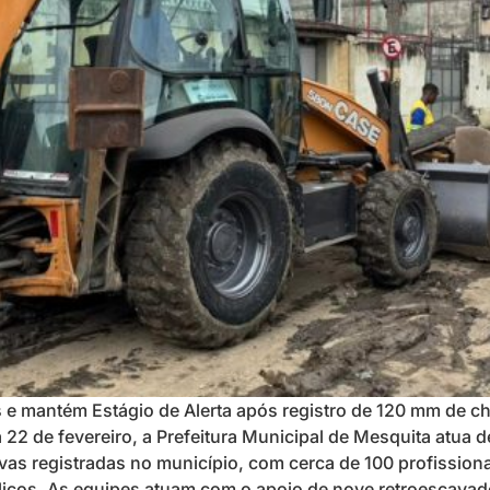
is e mantém Estágio de Alerta após registro de 120 mm de
22 de fevereiro, a Prefeitura Municipal de Mesquita atua d
as registradas no município, com cerca de 100 profissiona
blicos. As equipes atuam com o apoio de nove retroescava