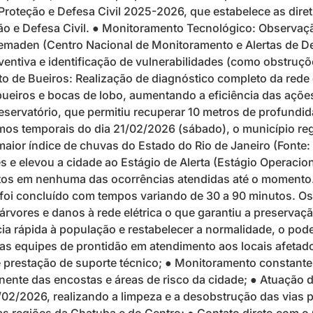
roteção e Defesa Civil 2025-2026, que estabelece as diret
ção e Defesa Civil. ● Monitoramento Tecnológico: Observaç
maden (Centro Nacional de Monitoramento e Alertas de Des
ventiva e identificação de vulnerabilidades (como obstruç
to de Bueiros: Realização de diagnóstico completo da red
e bueiros e bocas de lobo, aumentando a eficiência das aç
rvatório, que permitiu recuperar 10 metros de profundida
mos temporais do dia 21/02/2026 (sábado), o município re
aior índice de chuvas do Estado do Rio de Janeiro (Font
e elevou a cidade ao Estágio de Alerta (Estágio Operacion
itos em nenhuma das ocorrências atendidas até o momento.
oi concluído com tempos variando de 30 a 90 minutos. Os l
rvores e danos à rede elétrica o que garantiu a preservaçã
cia rápida à população e restabelecer a normalidade, o po
as equipes de prontidão em atendimento aos locais afetado
restação de suporte técnico; ● Monitoramento constante e 
nte das encostas e áreas de risco da cidade; ● Atuação de
/02/2026, realizando a limpeza e a desobstrução das vias 