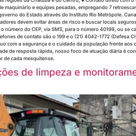
 regiões da Chatuba e do Centro; ● Contato direto com o 
o de maquinário e equipes pesadas, empregando 7 retroesca
governo do Estado através do Instituto Rio Metrópole. Cana
adores devem evitar áreas de risco e buscar locais seguro
do o número do CEP, via SMS, para o número 40199, ou se
fones de contato são o 199 e o (21) 4042-1772 (Defesa Civ
o com a segurança e o cuidado da população frente aos cr
de de resposta rápida, nosso foco de atuação diária é cons
ar de cada mesquitense.
ações de limpeza e monitorame