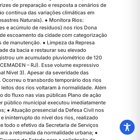
rizes de preparação e resposta a cenários de
ão contínua das variações climáticas em
astres Naturais). ● Monitora Rios:
ões e acúmulo de resíduos) nos rios Dona
e de escoamento da cidade com categorização
ões de manutenção. ● Limpeza da Represa
de da bacia e restaurar seu elevado
gistrou um acumulado pluviométrico de 120
e: CEMADEN – RJ). Esse volume expressivo
al Nível 3). Apesar da severidade das
 Ocorreu o transbordo temporário dos rios
eitos dos rios voltaram à normalidade. Além
o do fluxo nas vias públicas Plano de ação
der público municipal executou imediatamente
s; ● Atuação presencial da Defesa Civil nos
ininterrupto do nível dos rios, realizado
 todo o efetivo da Secretaria de Serviços
para a retomada da normalidade urbana; ●