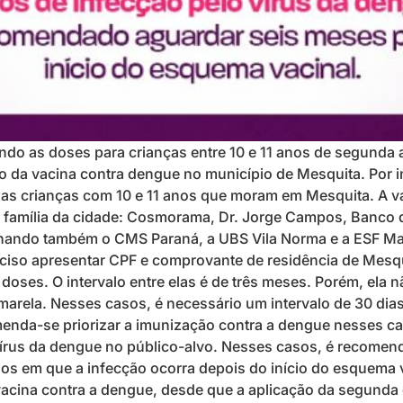
ando as doses para crianças entre 10 e 11 anos de segunda 
ção da vacina contra dengue no município de Mesquita. Por 
as crianças com 10 e 11 anos que moram em Mesquita. A v
a família da cidade: Cosmorama, Dr. Jorge Campos, Banco d
inando também o CMS Paraná, a UBS Vila Norma e a ESF Mar
eciso apresentar CPF e comprovante de residência de Mesqu
doses. O intervalo entre elas é de três meses. Porém, ela 
 amarela. Nesses casos, é necessário um intervalo de 30 dia
enda-se priorizar a imunização contra a dengue nesses ca
rus da dengue no público-alvo. Nesses casos, é recomend
s em que a infecção ocorra depois do início do esquema va
vacina contra a dengue, desde que a aplicação da segunda 