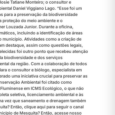
Josie Tatiane Monteiro; o consultor e
biental Daniel Viggiano Lago. “Esse foi um
s para a preservação da biodiversidade
a proteção do meio ambiente e o
mer Louzada Junior. Durante a oficina,
ticos, incluindo a identificação de áreas
o município. Atividades como a criação de
ram destaque, assim como questões legais,
elecidas foi outro ponto que recebeu atenção
da biodiversidade e dos serviços
ental da região. Com a colaboração de todos
ara o consultor e biólogo, especialista em
ado uma iniciativa crucial para preservar as
onservação Ambiental foi citado como
a Fluminense em ICMS Ecológico, o que não
eta seletiva, licenciamento ambiental e às
a, uma vez que saneamento e drenagem também
ita? Então, clique aqui para seguir o canal
nicípio de Mesquita? Então, acesse nosso