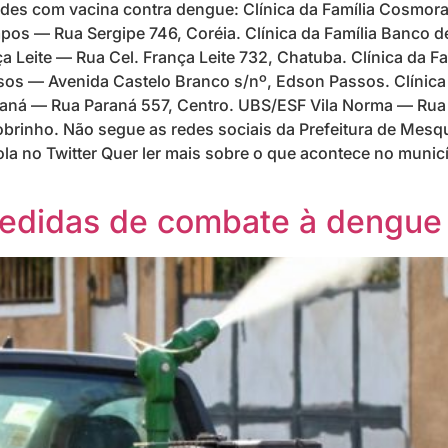
dades com vacina contra dengue: Clínica da Família Cosmo
pos — Rua Sergipe 746, Coréia. Clínica da Família Banco
ça Leite — Rua Cel. França Leite 732, Chatuba. Clínica da 
assos — Avenida Castelo Branco s/nº, Edson Passos. Clínic
araná — Rua Paraná 557, Centro. UBS/ESF Vila Norma — Rua
brinho. Não segue as redes sociais da Prefeitura de Mesqui
a no Twitter Quer ler mais sobre o que acontece no munic
medidas de combate à dengue