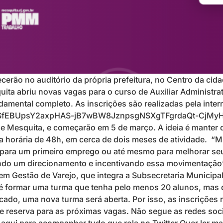
ecerão no auditório da própria prefeitura, no Centro da cid
ita abriu novas vagas para o curso de Auxiliar Administrat
ental completo. As inscrições são realizadas pela internet
QLSfEBUpsY2axpHAS-jB7wBW8JznpsgNSXgTFgrdaQt-CjMyHXQ/
a de Mesquita, e começarão em 5 de março. A ideia é manter
ga horária de 48h, em cerca de dois meses de atividade. “
e para um primeiro emprego ou até mesmo para melhorar se
ndo um direcionamento e incentivando essa movimentação”
m Gestão de Varejo, que integra a Subsecretaria Municip
o é formar uma turma que tenha pelo menos 20 alunos, mas 
cado, uma nova turma será aberta. Por isso, as inscrições r
 reserva para as próximas vagas. Não segue as redes socia