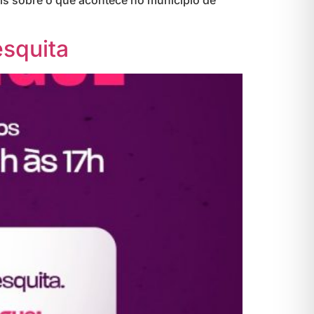
ais sobre o que acontece no município de
squita