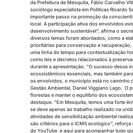
da Prefeitura de Mesquita, Fábio Carvalho Vil
sociólogo especialista em Políticas Ricardo 
importante passo na promoção da conscienti
local. A participação ativa dos envolvidos 
desenvolvimento sustentável”, afirma o secret
diversos temas foram abordados, como a elab
prioritárias para conservação e recuperação
uma linha do tempo para contextualização hi
como leis e decretos relacionados à preserva
durante a apresentação. “O sucesso dessa ini
ecossistêmicos essenciais, mas também para 
os envolvidos, o município está no caminho ce
Gestão Ambiental, Daniel Viggiano Lago. O p
florestas e manter o equilíbrio dos ecossis
destaque. “Em Mesquita, temos uma forte ên
se deve apenas ao trabalho realizado na uni
atividades de sensibilização ambiental real
são critérios para o ICMS ecológico”, reforça
do YouTube e aqui para acompanhar tudo que 