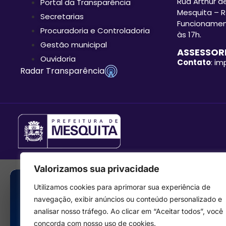
Rua Arthur de
Portal da Transparência
Mesquita – R
Secretarias
Funcionament
Procuradoria e Controladoria
às 17h.
Gestão municipal
ASSESSORI
Ouvidoria
Contato
: i
Radar Transparência
Valorizamos sua privacidade
Utilizamos cookies para aprimorar sua experiência de
navegação, exibir anúncios ou conteúdo personalizado e
analisar nosso tráfego. Ao clicar em “Aceitar todos”, você
concorda com nosso uso de cookies.