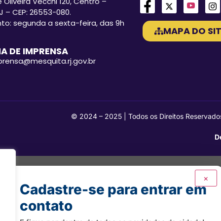
 Oliveira Vecchi 120, Centro –
J – CEP: 26553-080.
o: segunda a sexta-feira, das 9h
MAPA DO SIT
A DE IMPRENSA
mprensa@mesquita.rj.gov.br
© 2024 – 2025 | Todos os Direitos Reservado
D
×
Cadastre-se para entrar em
contato