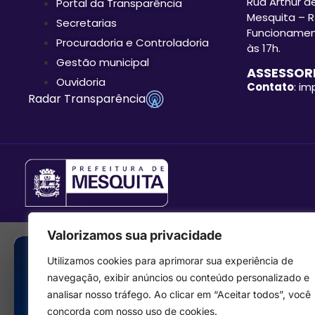
Rua Arthur de
Portal da Transparência
Mesquita – R
Secretarias
Funcionament
Procuradoria e Controladoria
às 17h.
Gestão municipal
ASSESSORI
Ouvidoria
Contato
: i
Radar Transparência
Valorizamos sua privacidade
Utilizamos cookies para aprimorar sua experiência de
navegação, exibir anúncios ou conteúdo personalizado e
analisar nosso tráfego. Ao clicar em “Aceitar todos”, você
concorda com nosso uso de cookies.