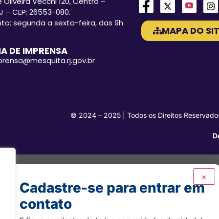
 Oliveira Vecchi 120, Centro –
J – CEP: 26553-080.
o: segunda a sexta-feira, das 9h
MAPA DO SIT
A DE IMPRENSA
mprensa@mesquita.rj.gov.br
© 2024 – 2025 | Todos os Direitos Reservado
D
×
Cadastre-se para entrar em
contato