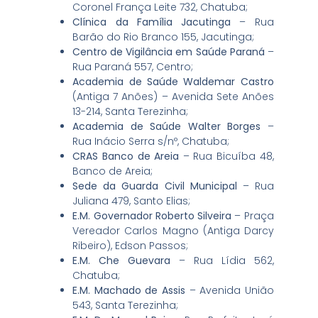
Coronel França Leite 732, Chatuba;
Clínica da Família Jacutinga
– Rua
Barão do Rio Branco 155, Jacutinga;
Centro de Vigilância em Saúde Paraná
–
Rua Paraná 557, Centro;
Academia de Saúde Waldemar Castro
(Antiga 7 Anões) – Avenida Sete Anões
13-214, Santa Terezinha;
Academia de Saúde Walter Borges
–
Rua Inácio Serra s/nº, Chatuba;
CRAS Banco de Areia
– Rua Bicuíba 48,
Banco de Areia;
Sede da Guarda Civil Municipal
– Rua
Juliana 479, Santo Elias;
E.M. Governador Roberto Silveira
– Praça
Vereador Carlos Magno (Antiga Darcy
Ribeiro), Edson Passos;
E.M. Che Guevara
– Rua Lídia 562,
Chatuba;
E.M. Machado de Assis
– Avenida União
543, Santa Terezinha;