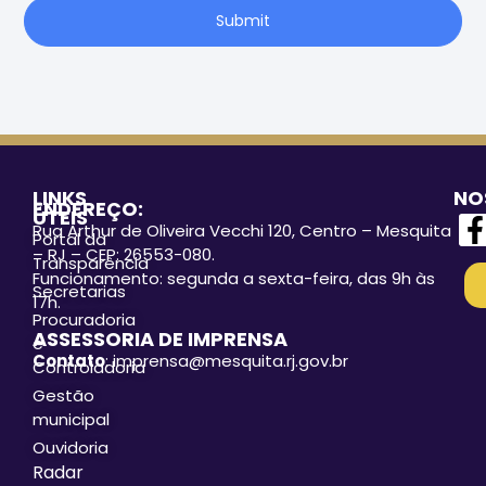
Submit
LINKS
NO
ENDEREÇO:
ÚTEIS
Rua Arthur de Oliveira Vecchi 120, Centro – Mesquita
Portal da
– RJ – CEP: 26553-080.
Transparência
Funcionamento: segunda a sexta-feira, das 9h às
Secretarias
17h.
Procuradoria
ASSESSORIA DE IMPRENSA
e
Contato
: imprensa@mesquita.rj.gov.br
Controladoria
Gestão
municipal
Ouvidoria
Radar