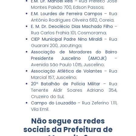
E.M. Dr. Manoel Reis
– Rua Prefeito José
Montes Paixão 700, Edson Passos;
E.M. Lourdes de Ferreira Campos
– Rua
Antônio Rodrigues Oliveira 682, Coreia;
E. M. Dr. Deoclécio Dias Machado Filho
–
Rua Carlos Frahia 101, Cosmorama;
CIEP Municipal Padre Nino Miraldi
– Rua
Guarani 200, Jacutinga;
Associação de Moradores do Bairro
Presidente Juscelino (AMOJK)
–
Avenida São Paulo 1.015, Juscelino;
Associação Atlética de Volantes
– Rua
Marcial 157, Juscelino;
20º Batalhão de Polícia Militar
– Rua
Tenente Aldir Soares Adriano 354,
Cruzeiro do Sul;
Campo do Louzadão
– Rua Zeferino 1.111,
Vila Emil.
Não segue as redes
sociais da Prefeitura de