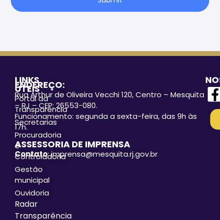
Submit
LINKS
NO
ENDEREÇO:
ÚTEIS
Rua Arthur de Oliveira Vecchi 120, Centro – Mesquita
Portal da
– RJ – CEP: 26553-080.
Transparência
Funcionamento: segunda a sexta-feira, das 9h às
Secretarias
17h.
Procuradoria
ASSESSORIA DE IMPRENSA
e
Contato
: imprensa@mesquita.rj.gov.br
Controladoria
Gestão
municipal
Ouvidoria
Radar
Transparência