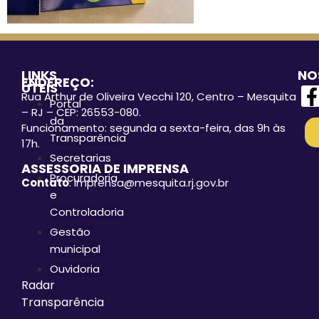
LINKS
NO
ENDEREÇO:
ÚTEIS
Rua Arthur de Oliveira Vecchi 120, Centro – Mesquita
Portal
– RJ – CEP: 26553-080.
da
Funcionamento: segunda a sexta-feira, das 9h às
Transparência
17h.
Secretarias
ASSESSORIA DE IMPRENSA
Procuradoria
Contato
: imprensa@mesquita.rj.gov.br
e
Controladoria
Gestão
municipal
Ouvidoria
Radar
Transparência