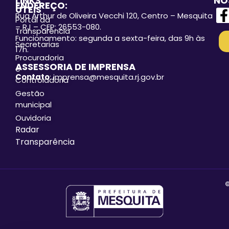
LINKS
NO
ENDEREÇO:
ÚTEIS
Rua Arthur de Oliveira Vecchi 120, Centro – Mesquita
Portal da
– RJ – CEP: 26553-080.
Transparência
Funcionamento: segunda a sexta-feira, das 9h às
Secretarias
17h.
Procuradoria
ASSESSORIA DE IMPRENSA
e
Contato
: imprensa@mesquita.rj.gov.br
Controladoria
Gestão
municipal
Ouvidoria
Radar
Transparência
©