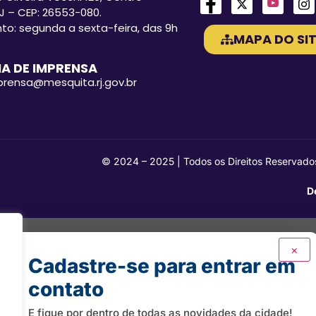
J – CEP: 26553-080.
o: segunda a sexta-feira, das 9h
MAPA DO SIT
A DE IMPRENSA
mprensa@mesquita.rj.gov.br
© 2024 – 2025 | Todos os Direitos Reservado
D
×
Cadastre-se para entrar em
contato
E fique por dentro de todas as novidades da cidade!