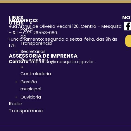
LINKS
NO
ENDEREÇO:
ÚTEIS
Rua Arthur de Oliveira Vecchi 120, Centro – Mesquita
Portal
– RJ – CEP: 26553-080.
da
Funcionamento: segunda a sexta-feira, das 9h às
Transparência
17h.
Secretarias
ASSESSORIA DE IMPRENSA
Procuradoria
Contato
: imprensa@mesquita.rj.gov.br
e
Controladoria
Gestão
municipal
Ouvidoria
Radar
Transparência