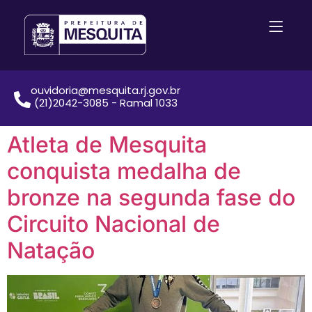
ouvidoria@mesquita.rj.gov.br
(21)2042-3085 - Ramal 1033
Atleta de Mesquita
conquista medalha de
bronze na segunda fase do
Circuito Nacional de
Natação