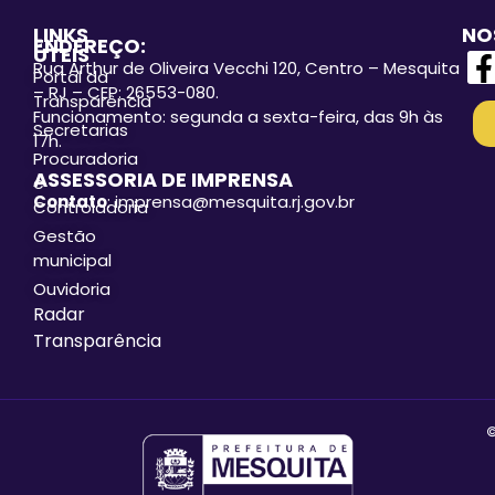
LINKS
NO
ENDEREÇO:
ÚTEIS
Rua Arthur de Oliveira Vecchi 120, Centro – Mesquita
Portal da
– RJ – CEP: 26553-080.
Transparência
Funcionamento: segunda a sexta-feira, das 9h às
Secretarias
17h.
Procuradoria
ASSESSORIA DE IMPRENSA
e
Contato
: imprensa@mesquita.rj.gov.br
Controladoria
Gestão
municipal
Ouvidoria
Radar
Transparência
©