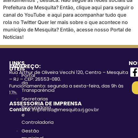
atendimentos”, destaca. Não segue as redes sociais da
Prefeitura de Mesquita? Então, clique aqui para seguir o
canal do YouTube e aqui para acompanhar tudo que
rola no Twitter Quer ler mais sobre o que acontece no
município de Mesquita? Então, acesse nosso Portal de
Notícias!
LINKS
NO
ENDEREÇO:
ÚTEIS
Rua Arthur de Oliveira Vecchi 120, Centro – Mesquita
Portal
– RJ – CEP: 26553-080.
da
Funcionamento: segunda a sexta-feira, das 9h às
Transparência
17h.
Secretarias
ASSESSORIA DE IMPRENSA
Procuradoria
Contato
: imprensa@mesquita.rj.gov.br
e
Controladoria
Gestão