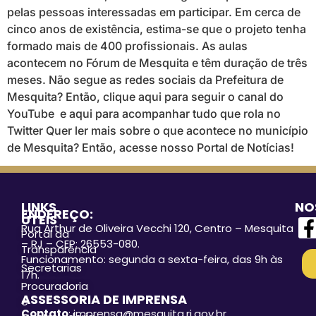
pelas pessoas interessadas em participar. Em cerca de
cinco anos de existência, estima-se que o projeto tenha
formado mais de 400 profissionais. As aulas
acontecem no Fórum de Mesquita e têm duração de três
meses. Não segue as redes sociais da Prefeitura de
Mesquita? Então, clique aqui para seguir o canal do
YouTube e aqui para acompanhar tudo que rola no
Twitter Quer ler mais sobre o que acontece no município
de Mesquita? Então, acesse nosso Portal de Notícias!
LINKS
NO
ENDEREÇO:
ÚTEIS
Rua Arthur de Oliveira Vecchi 120, Centro – Mesquita
Portal da
– RJ – CEP: 26553-080.
Transparência
Funcionamento: segunda a sexta-feira, das 9h às
Secretarias
17h.
Procuradoria
ASSESSORIA DE IMPRENSA
e
Contato
: imprensa@mesquita.rj.gov.br