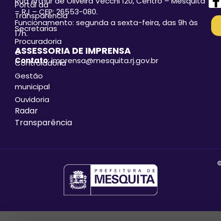
Rua Arthur de Oliveira Vecchi 120, Centro – Mesquita
Portal da
– RJ – CEP: 26553-080.
Transparência
Funcionamento: segunda a sexta-feira, das 9h às
Secretarias
17h.
Procuradoria
ASSESSORIA DE IMPRENSA
e
Contato
: imprensa@mesquita.rj.gov.br
Controladoria
Gestão
municipal
Ouvidoria
Radar
Transparência
©