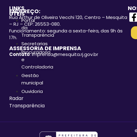
LINKS
NO
ENDEREÇO:
ÚTEIS
Rua Arthur de Oliveira Vecchi 120, Centro – Mesquita
Portal
– RJ – CEP: 26553-080.
da
Funcionamento: segunda a sexta-feira, das 9h às
Transparência
17h.
Secretarias
ASSESSORIA DE IMPRENSA
Procuradoria
Contato
: imprensa@mesquita.rj.gov.br
e
Controladoria
Gestão
municipal
Ouvidoria
Radar
Transparência
©